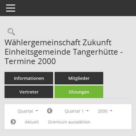
Toggle navigation
Rechercheauswahl
Wählergemeinschaft Zukunft
Einheitsgemeinde Tangerhütte -
Termine 2000
Informationen
Mitglieder
Vertreter
Sitzungen
Quartal
Quartal 1
2000
Aktuell
Gremium auswählen