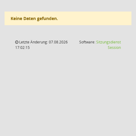
Keine Daten gefunden.
Letzte Änderung: 07.08.2026
Software:
Sitzungsdienst
(Wird in
17:02:15
Session