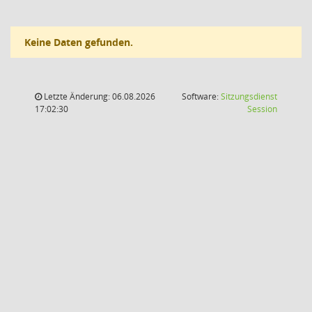
Keine Daten gefunden.
Letzte Änderung: 06.08.2026
Software:
Sitzungsdienst
(Wird in
17:02:30
Session