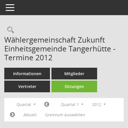
Toggle navigation
Rechercheauswahl
Wählergemeinschaft Zukunft
Einheitsgemeinde Tangerhütte -
Termine 2012
Informationen
Mitglieder
Vertreter
Sitzungen
Quartal
Quartal 1
2012
Aktuell
Gremium auswählen