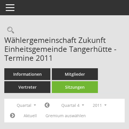
Toggle navigation
Rechercheauswahl
Wählergemeinschaft Zukunft
Einheitsgemeinde Tangerhütte -
Termine 2011
Informationen
Mitglieder
Vertreter
Sitzungen
Quartal
Quartal 4
2011
Aktuell
Gremium auswählen