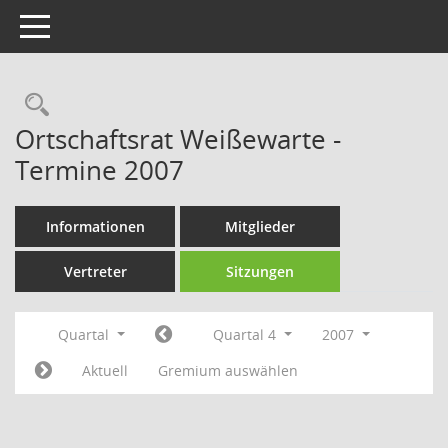
Toggle navigation
Rechercheauswahl
Ortschaftsrat Weißewarte -
Termine 2007
Informationen
Mitglieder
Vertreter
Sitzungen
Quartal
Quartal 4
2007
Aktuell
Gremium auswählen