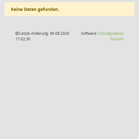
Keine Daten gefunden.
Letzte Änderung: 06.08.2026
Software:
Sitzungsdienst
(Wird in
17:02:30
Session