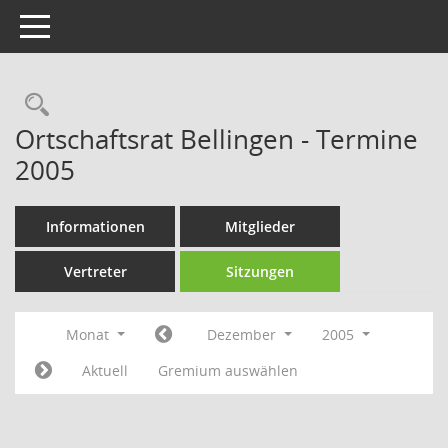
Toggle navigation
Rechercheauswahl
Ortschaftsrat Bellingen - Termine
2005
Informationen
Mitglieder
Vertreter
Sitzungen
Monat
Dezember
2005
Aktuell
Gremium auswählen