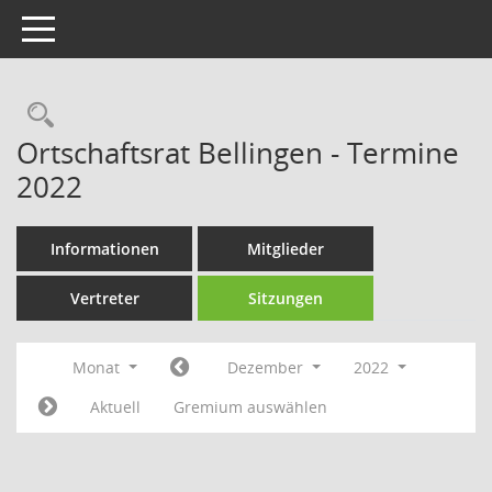
Toggle navigation
Rechercheauswahl
Ortschaftsrat Bellingen - Termine
2022
Informationen
Mitglieder
Vertreter
Sitzungen
Monat
Dezember
2022
Aktuell
Gremium auswählen