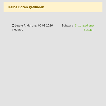
Keine Daten gefunden.
Letzte Änderung: 06.08.2026
Software:
Sitzungsdienst
(Wird in
17:02:30
Session