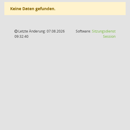
Keine Daten gefunden.
Letzte Änderung: 07.08.2026
Software:
Sitzungsdienst
(Wird in
09:32:40
Session