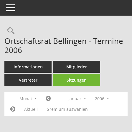
Toggle navigation
Rechercheauswahl
Ortschaftsrat Bellingen - Termine
2006
Informationen
Mitglieder
Vertreter
Sitzungen
Monat
Januar
2006
Aktuell
Gremium auswählen