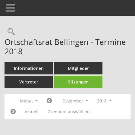
Toggle navigation
Rechercheauswahl
Ortschaftsrat Bellingen - Termine
2018
Informationen
Mitglieder
Vertreter
Sitzungen
Monat
Dezember
2018
Aktuell
Gremium auswählen