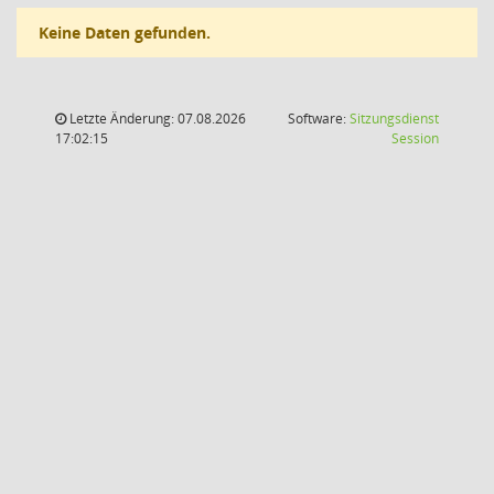
Keine Daten gefunden.
Letzte Änderung: 07.08.2026
Software:
Sitzungsdienst
(Wird in
17:02:15
Session