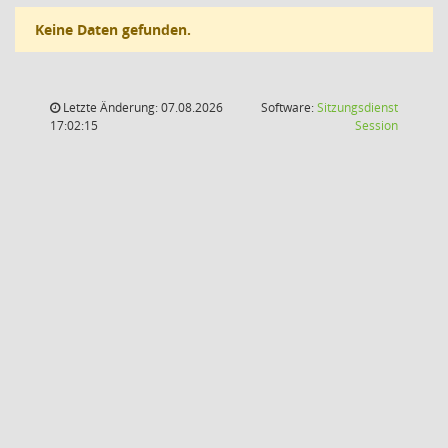
Keine Daten gefunden.
Letzte Änderung: 07.08.2026
Software:
Sitzungsdienst
(Wird in
17:02:15
Session