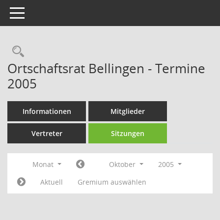
Toggle navigation
Rechercheauswahl
Ortschaftsrat Bellingen - Termine
2005
Informationen
Mitglieder
Vertreter
Sitzungen
Monat
Oktober
2005
Aktuell
Gremium auswählen