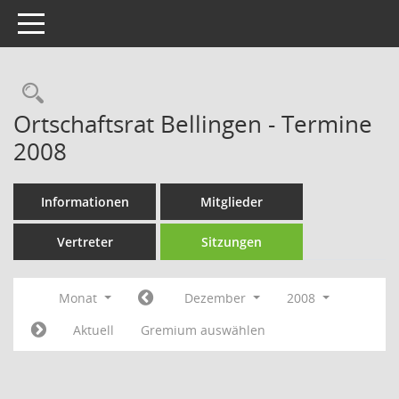
Toggle navigation
Rechercheauswahl
Ortschaftsrat Bellingen - Termine
2008
Informationen
Mitglieder
Vertreter
Sitzungen
Monat
Dezember
2008
Aktuell
Gremium auswählen