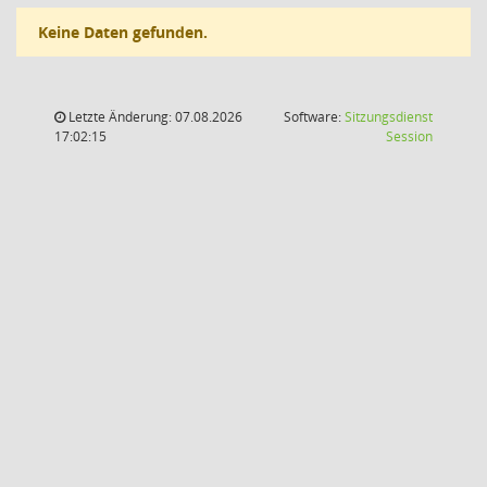
Keine Daten gefunden.
Letzte Änderung: 07.08.2026
Software:
Sitzungsdienst
(Wird in
17:02:15
Session