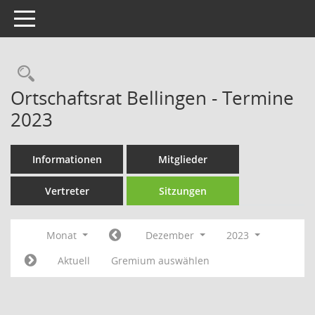
Toggle navigation
Rechercheauswahl
Ortschaftsrat Bellingen - Termine
2023
Informationen
Mitglieder
Vertreter
Sitzungen
Monat
Dezember
2023
Aktuell
Gremium auswählen