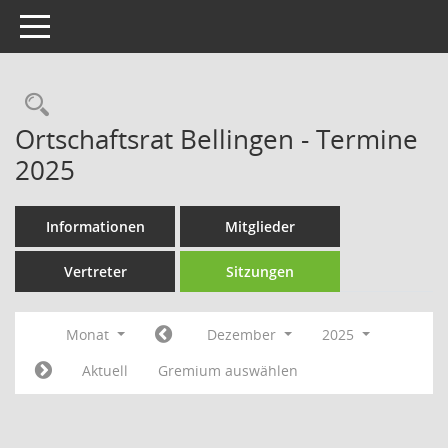
Toggle navigation
Rechercheauswahl
Ortschaftsrat Bellingen - Termine
2025
Informationen
Mitglieder
Vertreter
Sitzungen
Monat
Dezember
2025
Aktuell
Gremium auswählen