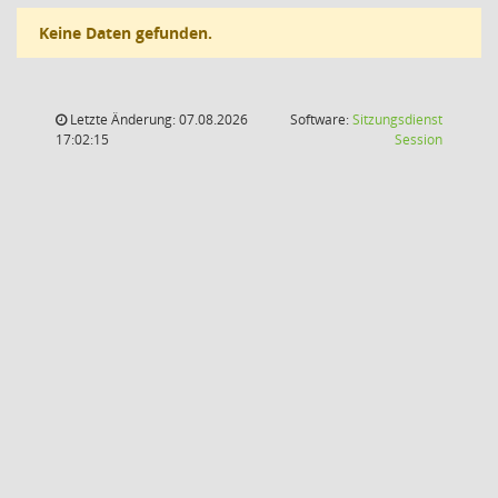
Keine Daten gefunden.
Letzte Änderung: 07.08.2026
Software:
Sitzungsdienst
(Wird in
17:02:15
Session