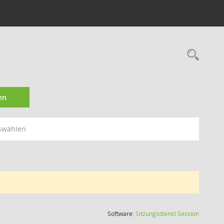
Rec
en
swählen
(Wird in
Software:
Sitzungsdienst
Session