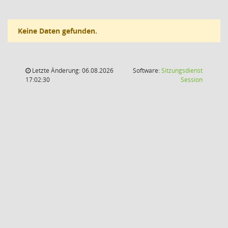
Keine Daten gefunden.
Letzte Änderung: 06.08.2026
Software:
Sitzungsdienst
(Wird in
17:02:30
Session