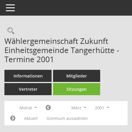
Toggle navigation
Rechercheauswahl
Wählergemeinschaft Zukunft
Einheitsgemeinde Tangerhütte -
Termine 2001
Informationen
Mitglieder
Vertreter
Sitzungen
Monat
März
2001
Aktuell
Gremium auswählen