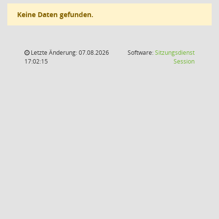
Keine Daten gefunden.
Letzte Änderung: 07.08.2026
Software:
Sitzungsdienst
(Wird in
17:02:15
Session