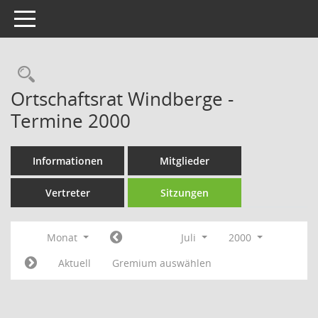
Toggle navigation
Rechercheauswahl
Ortschaftsrat Windberge -
Termine 2000
Informationen
Mitglieder
Vertreter
Sitzungen
Monat
Juli
2000
Aktuell
Gremium auswählen