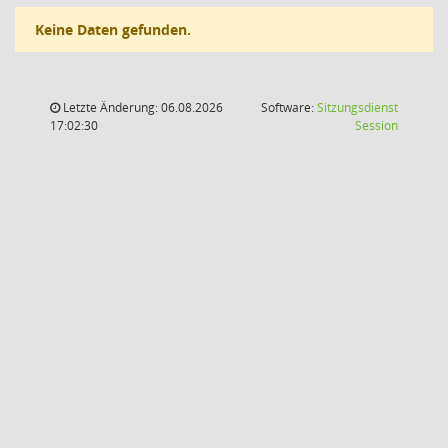
Keine Daten gefunden.
Letzte Änderung: 06.08.2026
Software:
Sitzungsdienst
(Wird in
17:02:30
Session