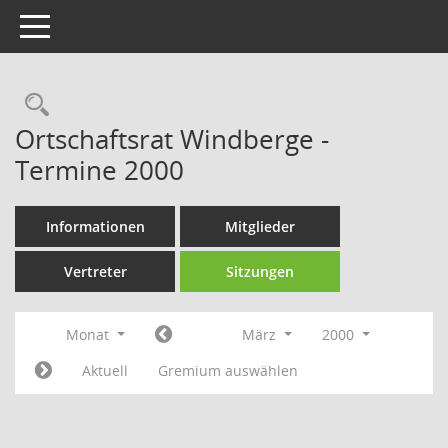
Toggle navigation
Rechercheauswahl
Ortschaftsrat Windberge -
Termine 2000
Informationen
Mitglieder
Vertreter
Sitzungen
Monat
März
2000
Aktuell
Gremium auswählen