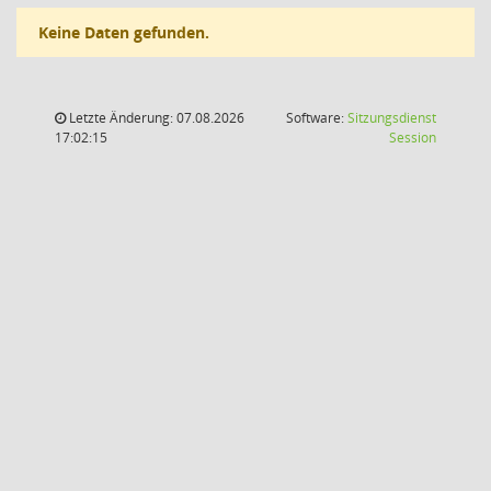
Keine Daten gefunden.
Letzte Änderung: 07.08.2026
Software:
Sitzungsdienst
(Wird in
17:02:15
Session