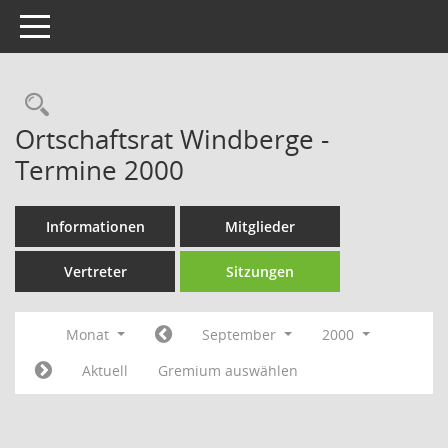
Toggle navigation
Rechercheauswahl
Ortschaftsrat Windberge -
Termine 2000
Informationen
Mitglieder
Vertreter
Sitzungen
Monat
September
2000
Aktuell
Gremium auswählen