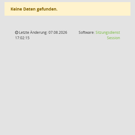
Keine Daten gefunden.
Letzte Änderung: 07.08.2026
Software:
Sitzungsdienst
(Wird in
17:02:15
Session