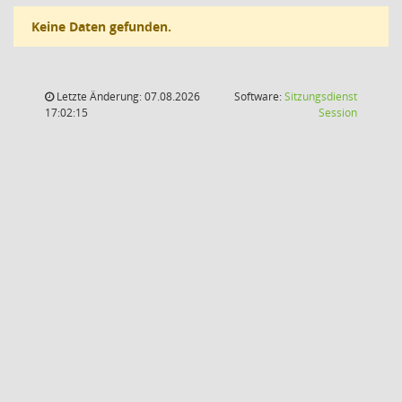
Keine Daten gefunden.
Letzte Änderung: 07.08.2026
Software:
Sitzungsdienst
(Wird in
17:02:15
Session