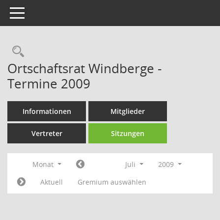
Toggle navigation
Rechercheauswahl
Ortschaftsrat Windberge -
Termine 2009
Informationen
Mitglieder
Vertreter
Sitzungen
Monat
Juli
2009
Aktuell
Gremium auswählen