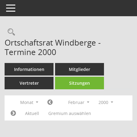
Toggle navigation
Rechercheauswahl
Ortschaftsrat Windberge -
Termine 2000
Informationen
Mitglieder
Vertreter
Sitzungen
Monat
Februar
2000
Aktuell
Gremium auswählen