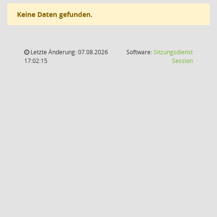
Keine Daten gefunden.
Letzte Änderung: 07.08.2026
Software:
Sitzungsdienst
(Wird in
17:02:15
Session