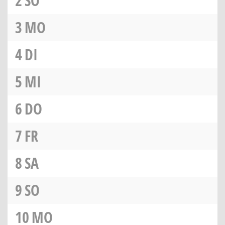
2
SO
3
MO
4
DI
5
MI
6
DO
7
FR
8
SA
9
SO
10
MO