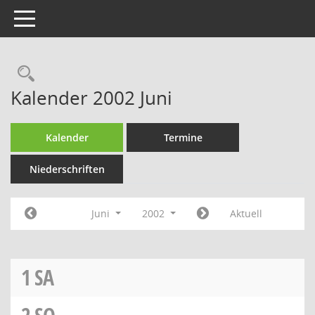
Toggle navigation
Rechercheauswahl
Kalender 2002 Juni
Kalender
Termine
Niederschriften
Juni
2002
Aktuell
1
SA