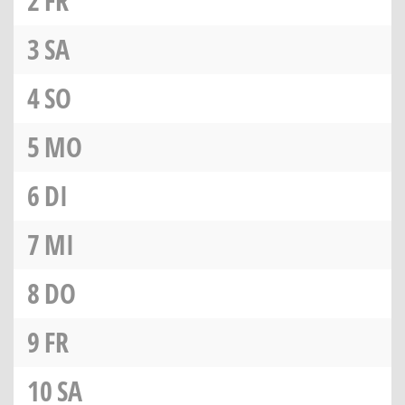
2
FR
3
SA
4
SO
5
MO
6
DI
7
MI
8
DO
9
FR
10
SA