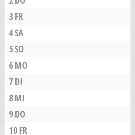
2
DO
3
FR
4
SA
5
SO
6
MO
7
DI
8
MI
9
DO
10
FR