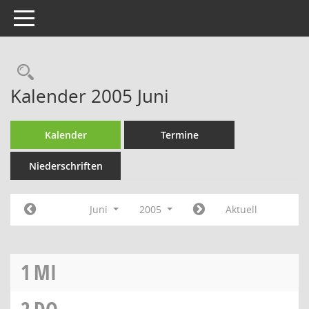
Toggle navigation
Rechercheauswahl
Kalender 2005 Juni
Kalender
Termine
Niederschriften
Juni
2005
Aktuell
1
MI