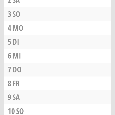
2
SA
3
SO
4
MO
5
DI
6
MI
7
DO
8
FR
9
SA
10
SO