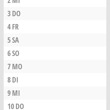
2
MI
3
DO
4
FR
5
SA
6
SO
7
MO
8
DI
9
MI
10
DO