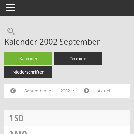
Toggle navigation
Rechercheauswahl
Kalender 2002 September
Kalender
Termine
Niederschriften
September
2002
Aktuell
1
SO