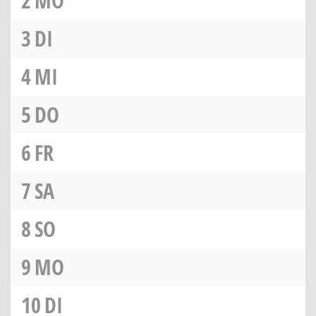
2
MO
3
DI
4
MI
5
DO
6
FR
7
SA
8
SO
9
MO
10
DI