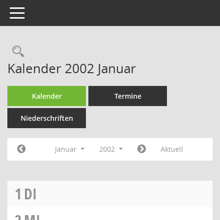
Toggle navigation
Rechercheauswahl
Kalender 2002 Januar
Kalender
Termine
Niederschriften
Januar
2002
Aktuell
1
DI