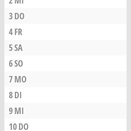
2
MI
3
DO
4
FR
5
SA
6
SO
7
MO
8
DI
9
MI
10
DO