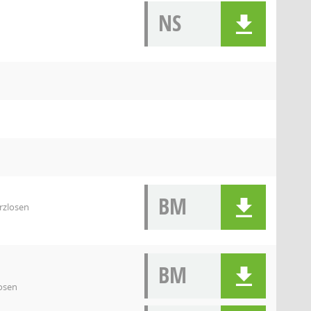
NS
BM
rzlosen
BM
osen