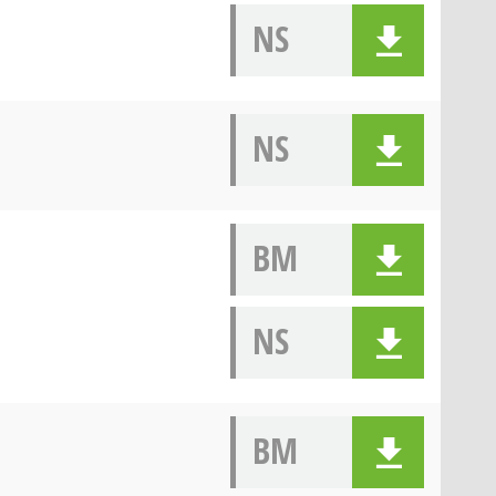
NS
NS
BM
NS
BM