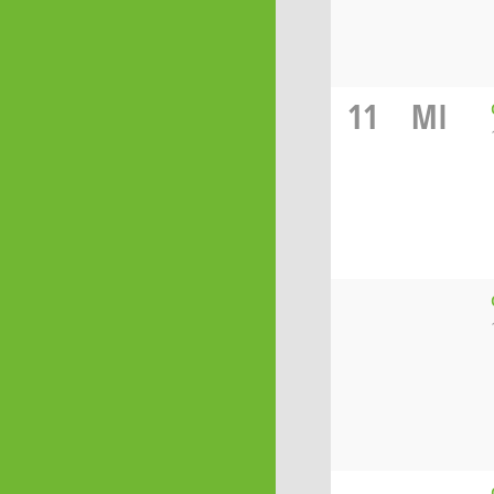
11
MI