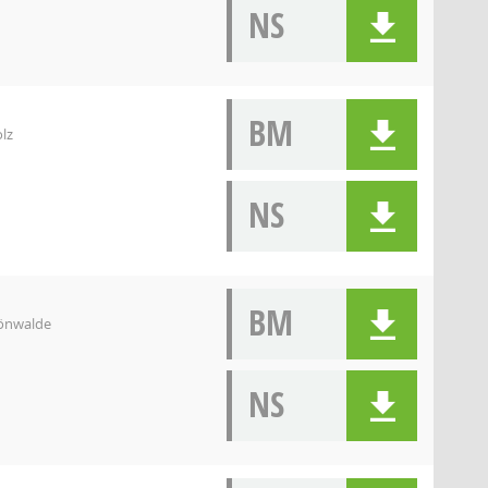
NS
BM
lz
NS
BM
hönwalde
NS