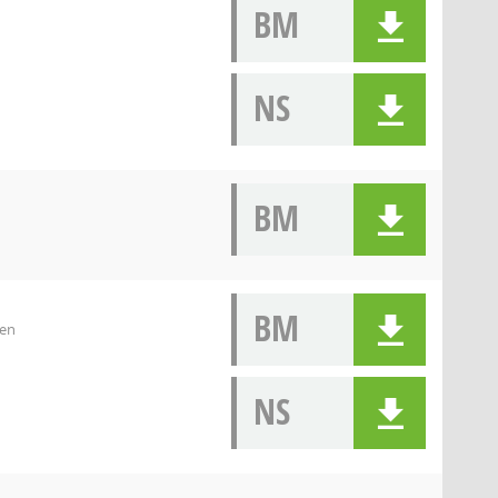
BM
NS
BM
BM
ben
NS