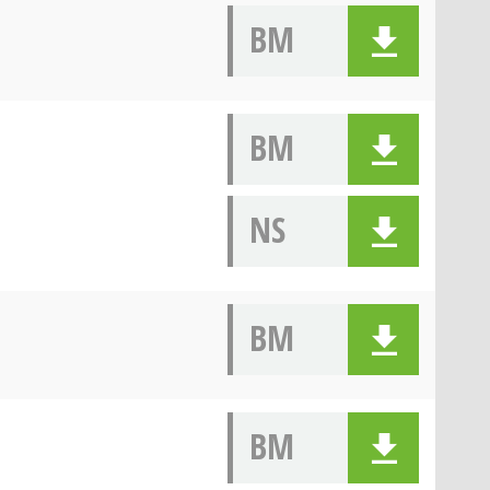
BM
BM
NS
BM
BM