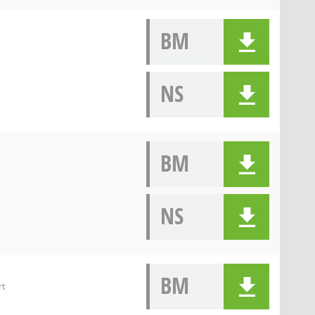
BM
NS
BM
NS
BM
rt