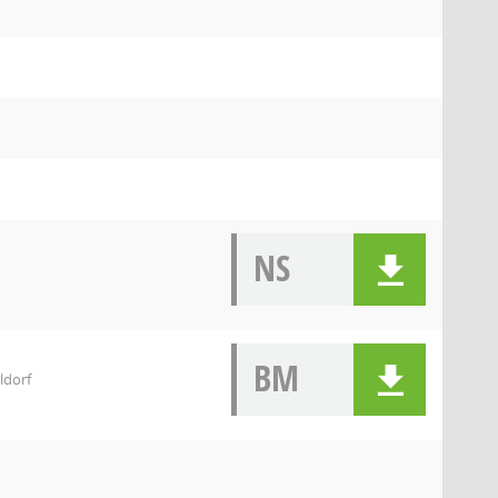
NS
BM
ldorf