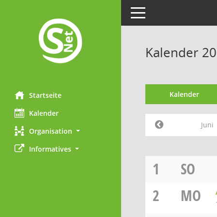
Toggle navigation
Kalender 20
Kalender
Startseite
Kalender
Juni
Organisation
Informatives
1
SO
2
MO