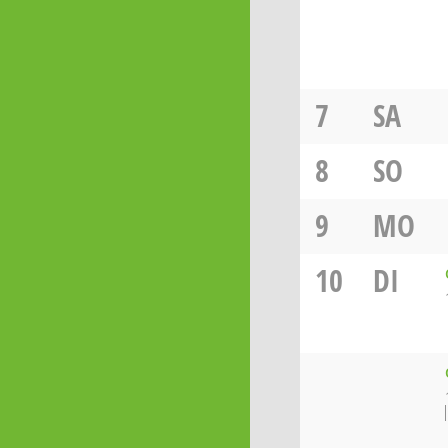
7
SA
8
SO
9
MO
10
DI