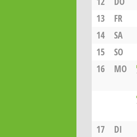
12
DO
13
FR
14
SA
15
SO
16
MO
17
DI