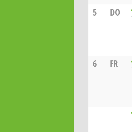
5
DO
6
FR