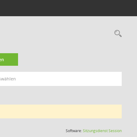
Rec
en
swählen
(Wird in
Software:
Sitzungsdienst
Session