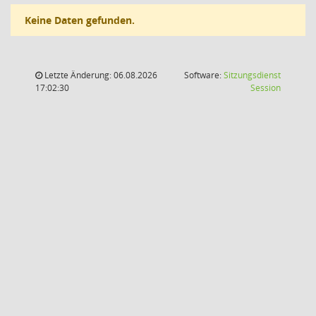
Keine Daten gefunden.
Letzte Änderung: 06.08.2026
Software:
Sitzungsdienst
(Wird in
17:02:30
Session