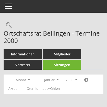
Toggle navigation
Rechercheauswahl
Ortschaftsrat Bellingen - Termine
2000
Informationen
Mitglieder
Vertreter
Sitzungen
Monat
Januar
2000
Aktuell
Gremium auswählen