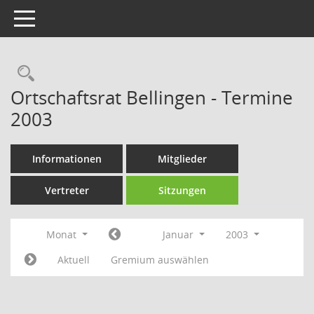
Toggle navigation
Rechercheauswahl
Ortschaftsrat Bellingen - Termine
2003
Informationen
Mitglieder
Vertreter
Sitzungen
Monat
Januar
2003
Aktuell
Gremium auswählen