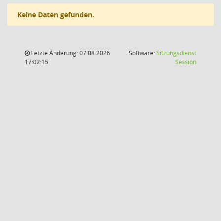
Keine Daten gefunden.
Letzte Änderung: 07.08.2026
Software:
Sitzungsdienst
(Wird in
17:02:15
Session