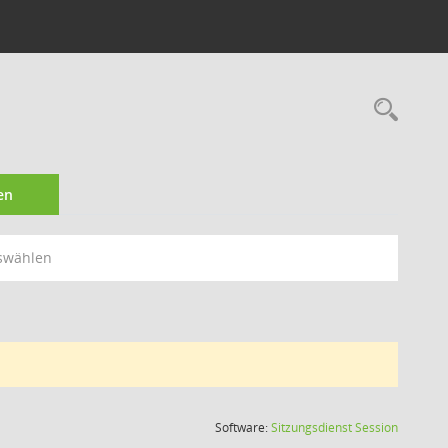
Rec
en
swählen
(Wird in
Software:
Sitzungsdienst
Session