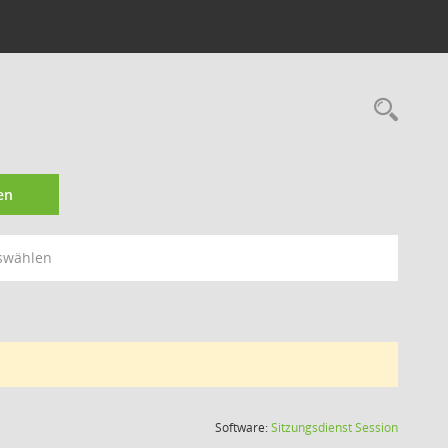
Rec
en
swählen
(Wird in
Software:
Sitzungsdienst
Session