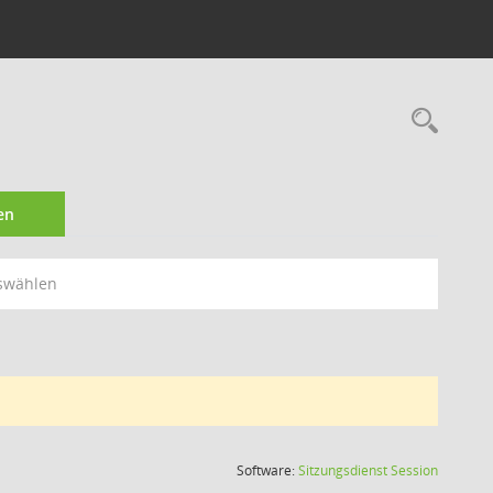
Rec
en
swählen
(Wird in
Software:
Sitzungsdienst
Session