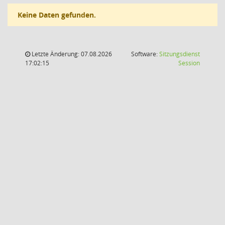
Keine Daten gefunden.
Letzte Änderung: 07.08.2026
Software:
Sitzungsdienst
(Wird in
17:02:15
Session