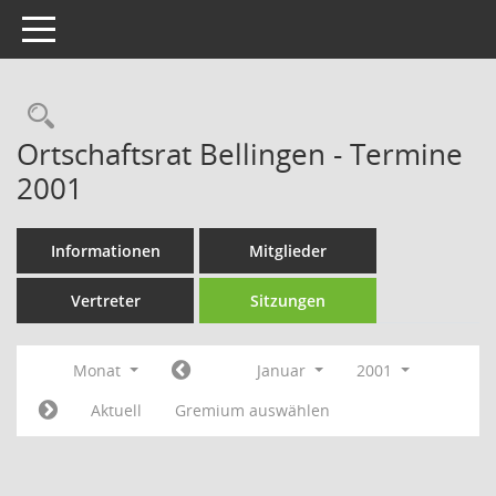
Toggle navigation
Rechercheauswahl
Ortschaftsrat Bellingen - Termine
2001
Informationen
Mitglieder
Vertreter
Sitzungen
Monat
Januar
2001
Aktuell
Gremium auswählen