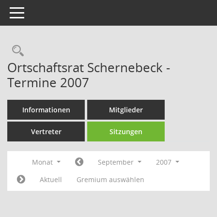
Toggle navigation
Rechercheauswahl
Ortschaftsrat Schernebeck -
Termine 2007
Informationen
Mitglieder
Vertreter
Sitzungen
Monat
September
2007
Aktuell
Gremium auswählen