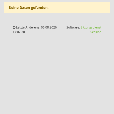
Keine Daten gefunden.
Letzte Änderung: 06.08.2026
Software:
Sitzungsdienst
(Wird in
17:02:30
Session