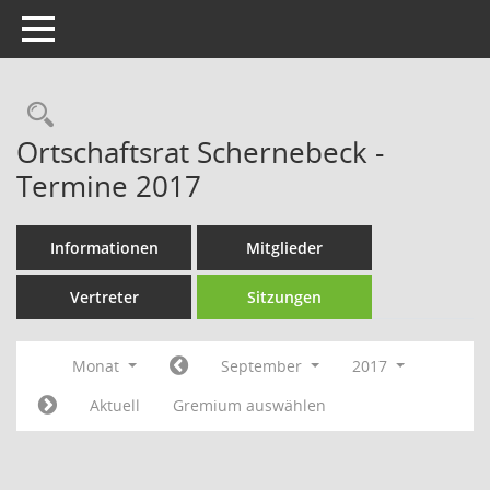
Toggle navigation
Rechercheauswahl
Ortschaftsrat Schernebeck -
Termine 2017
Informationen
Mitglieder
Vertreter
Sitzungen
Monat
September
2017
Aktuell
Gremium auswählen