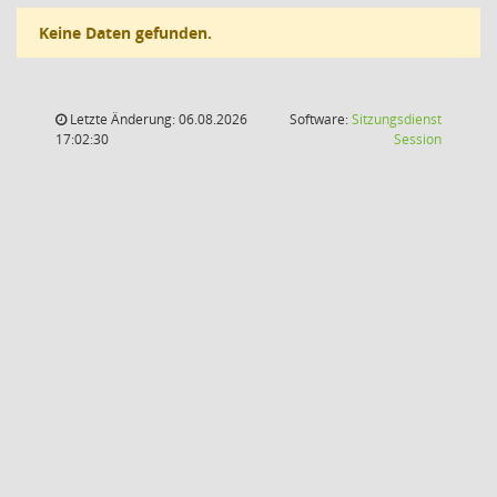
Keine Daten gefunden.
Letzte Änderung: 06.08.2026
Software:
Sitzungsdienst
(Wird in
17:02:30
Session