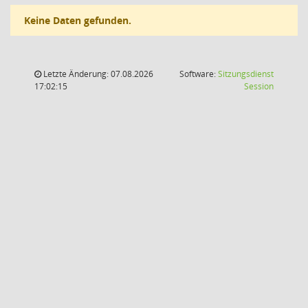
Keine Daten gefunden.
Letzte Änderung: 07.08.2026
Software:
Sitzungsdienst
(Wird in
17:02:15
Session