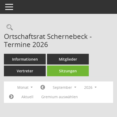
Toggle navigation
Rechercheauswahl
Ortschaftsrat Schernebeck -
Termine 2026
Informationen
Mitglieder
Vertreter
Sitzungen
Monat
September
2026
Aktuell
Gremium auswählen