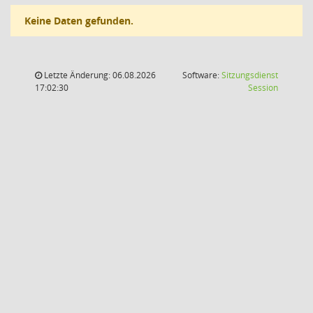
Keine Daten gefunden.
Letzte Änderung: 06.08.2026
Software:
Sitzungsdienst
(Wird in
17:02:30
Session