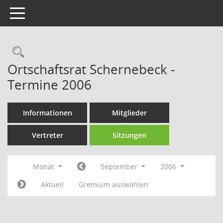
Toggle navigation
Rechercheauswahl
Ortschaftsrat Schernebeck -
Termine 2006
Informationen
Mitglieder
Vertreter
Sitzungen
Monat
September
2006
Aktuell
Gremium auswählen