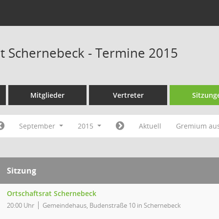
at Schernebeck - Termine 2015
Mitglieder
Vertreter
Sitzung
September
2015
Aktuell
Gremium au
Sitzung
Ortschaftsrat Schernebeck
20:00 Uhr
Gemeindehaus, Budenstraße 10 in Schernebeck