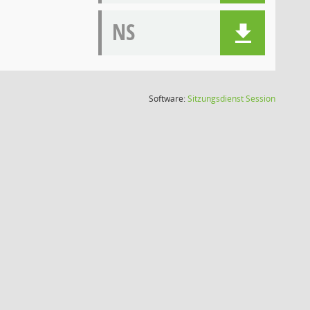
NS
(Wird in
Software:
Sitzungsdienst
Session