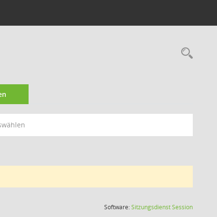
Rec
en
swählen
(Wird in
Software:
Sitzungsdienst
Session