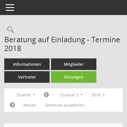
Toggle navigation
Rechercheauswahl
Beratung auf Einladung - Termine
2018
Informationen
Mitglieder
Vertreter
Sitzungen
Quartal
Quartal 3
2018
Aktuell
Gremium auswählen