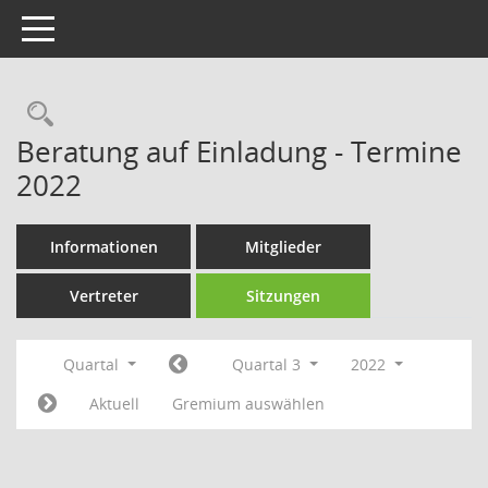
Toggle navigation
Rechercheauswahl
Beratung auf Einladung - Termine
2022
Informationen
Mitglieder
Vertreter
Sitzungen
Quartal
Quartal 3
2022
Aktuell
Gremium auswählen