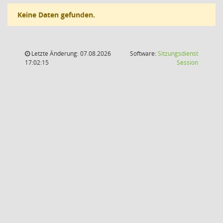
Keine Daten gefunden.
Letzte Änderung: 07.08.2026
Software:
Sitzungsdienst
(Wird in
17:02:15
Session