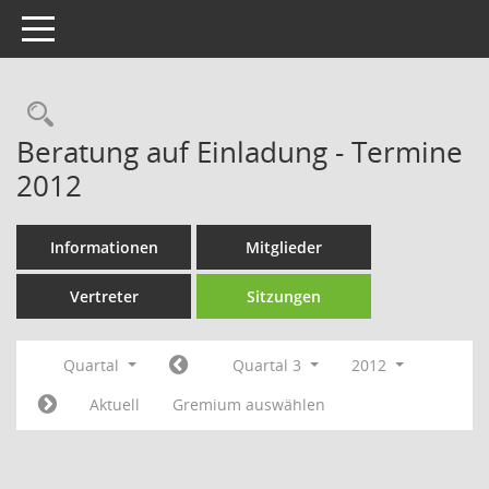
Toggle navigation
Rechercheauswahl
Beratung auf Einladung - Termine
2012
Informationen
Mitglieder
Vertreter
Sitzungen
Quartal
Quartal 3
2012
Aktuell
Gremium auswählen