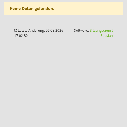
Keine Daten gefunden.
Letzte Änderung: 06.08.2026
Software:
Sitzungsdienst
(Wird in
17:02:30
Session