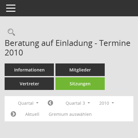
Toggle navigation
Rechercheauswahl
Beratung auf Einladung - Termine
2010
Informationen
Mitglieder
Vertreter
Sitzungen
Quartal
Quartal 3
2010
Aktuell
Gremium auswählen