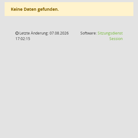
Keine Daten gefunden.
Letzte Änderung: 07.08.2026
Software:
Sitzungsdienst
(Wird in
17:02:15
Session