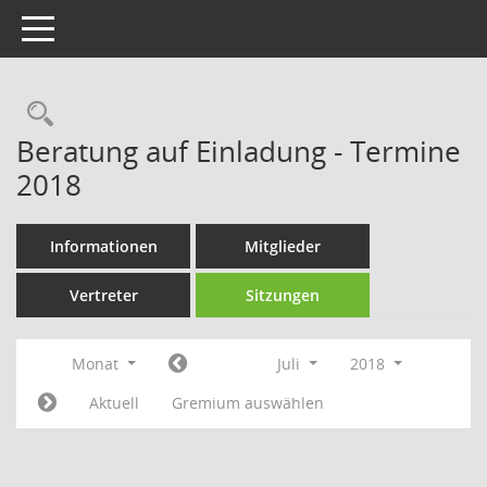
Toggle navigation
Rechercheauswahl
Beratung auf Einladung - Termine
2018
Informationen
Mitglieder
Vertreter
Sitzungen
Monat
Juli
2018
Aktuell
Gremium auswählen