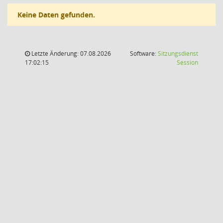
Keine Daten gefunden.
Letzte Änderung: 07.08.2026
Software:
Sitzungsdienst
(Wird in
17:02:15
Session