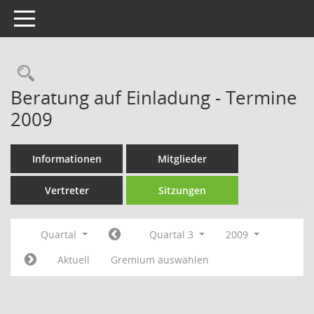
Toggle navigation
Rechercheauswahl
Beratung auf Einladung - Termine
2009
Informationen
Mitglieder
Vertreter
Sitzungen
Quartal
Quartal 3
2009
Aktuell
Gremium auswählen