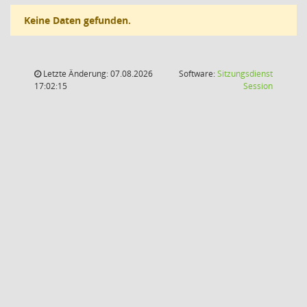
Keine Daten gefunden.
Letzte Änderung: 07.08.2026
Software:
Sitzungsdienst
(Wird in
17:02:15
Session