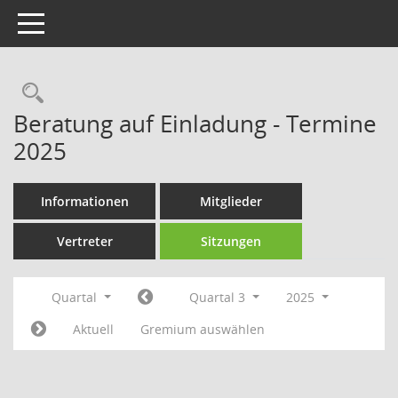
Toggle navigation
Rechercheauswahl
Beratung auf Einladung - Termine
2025
Informationen
Mitglieder
Vertreter
Sitzungen
Quartal
Quartal 3
2025
Aktuell
Gremium auswählen