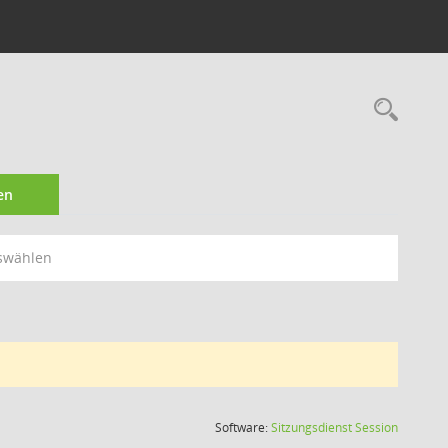
Rec
en
swählen
(Wird in
Software:
Sitzungsdienst
Session