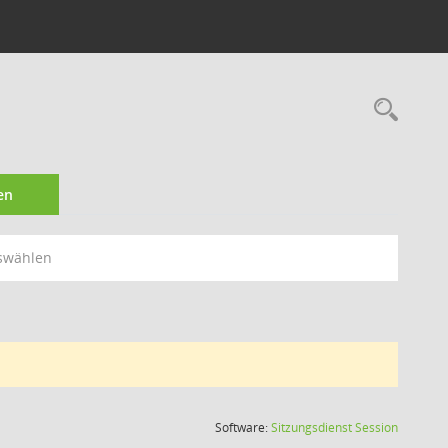
Rec
en
swählen
(Wird in
Software:
Sitzungsdienst
Session